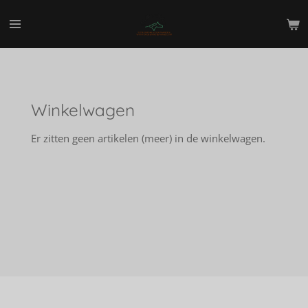
Ga
direct
naar
de
hoofdinhoud
Winkelwagen
Er zitten geen artikelen (meer) in de winkelwagen.